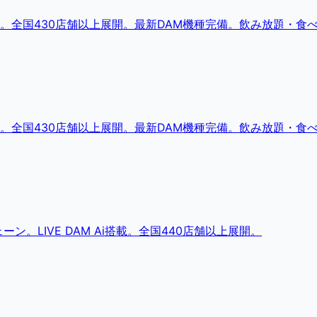
。全国430店舗以上展開。最新DAM機種完備。飲み放題・食
。全国430店舗以上展開。最新DAM機種完備。飲み放題・食
。LIVE DAM Ai搭載。全国440店舗以上展開。