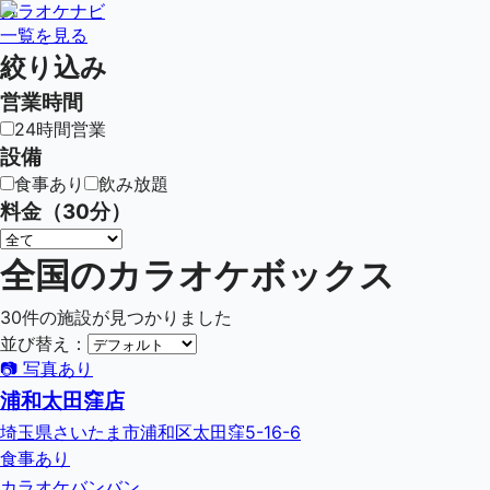
カラオケナビ
一覧を見る
絞り込み
営業時間
24時間営業
設備
食事あり
飲み放題
料金（30分）
全国のカラオケボックス
30
件の施設が見つかりました
並び替え：
📷 写真あり
浦和太田窪店
埼玉県さいたま市浦和区太田窪5-16-6
食事あり
カラオケバンバン