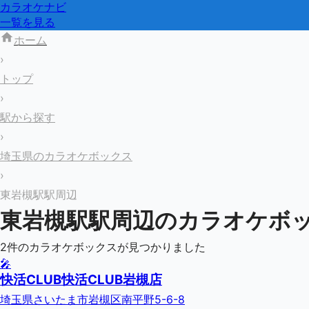
カラオケナビ
一覧を見る
ホーム
›
トップ
›
駅から探す
›
埼玉県のカラオケボックス
›
東岩槻駅駅周辺
東岩槻駅
駅周辺のカラオケボ
2
件のカラオケボックスが見つかりました
🎤
快活CLUB快活CLUB岩槻店
埼玉県さいたま市岩槻区南平野5-6-8