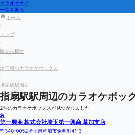
カラオケナビ
一覧を見る
ホーム
›
トップ
›
駅から探す
›
埼玉県のカラオケボックス
›
指扇駅駅周辺
指扇駅
駅周辺のカラオケボッ
2
件のカラオケボックスが見つかりました
🎤
第一興商 株式会社埼玉第一興商 草加支店
〒340-0052埼玉県草加市金明町41-3