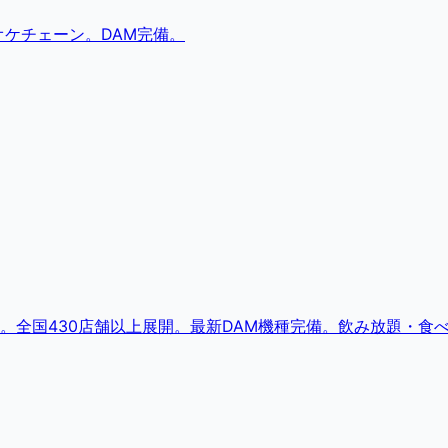
ケチェーン。DAM完備。
。全国430店舗以上展開。最新DAM機種完備。飲み放題・食