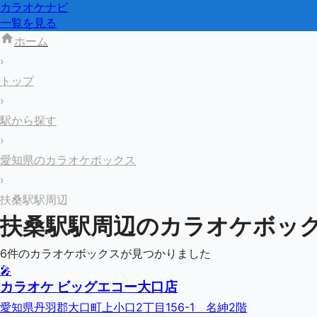
カラオケナビ
一覧を見る
ホーム
›
トップ
›
駅から探す
›
愛知県のカラオケボックス
›
扶桑駅駅周辺
扶桑駅
駅周辺のカラオケボッ
6
件のカラオケボックスが見つかりました
🎤
カラオケ ビッグエコー大口店
愛知県丹羽郡大口町上小口2丁目156-1 名紳2階