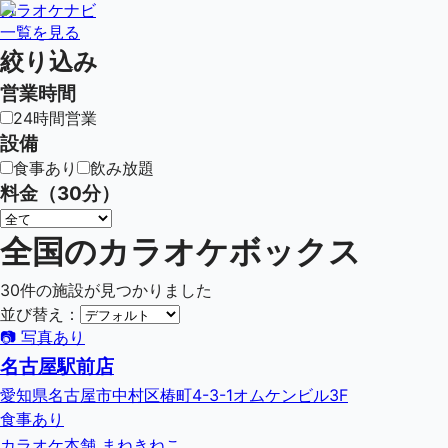
カラオケナビ
一覧を見る
絞り込み
営業時間
24時間営業
設備
食事あり
飲み放題
料金（30分）
全国のカラオケボックス
30
件の施設が見つかりました
並び替え：
📷 写真あり
名古屋駅前店
愛知県名古屋市中村区椿町4-3-1オムケンビル3F
食事あり
カラオケ本舗 まねきねこ