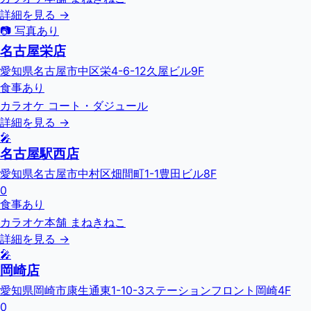
詳細を見る →
📷 写真あり
名古屋栄店
愛知県名古屋市中区栄4-6-12久屋ビル9F
食事あり
カラオケ コート・ダジュール
詳細を見る →
🎤
名古屋駅西店
愛知県名古屋市中村区畑間町1-1豊田ビル8F
0
食事あり
カラオケ本舗 まねきねこ
詳細を見る →
🎤
岡崎店
愛知県岡崎市康生通東1-10-3ステーションフロント岡崎4F
0