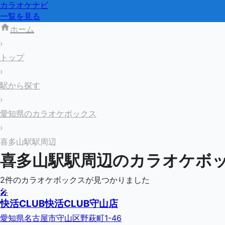
カラオケナビ
一覧を見る
ホーム
›
トップ
›
駅から探す
›
愛知県のカラオケボックス
›
喜多山駅駅周辺
喜多山駅
駅周辺のカラオケボ
2
件のカラオケボックスが見つかりました
🎤
快活CLUB快活CLUB守山店
愛知県名古屋市守山区野萩町1-46