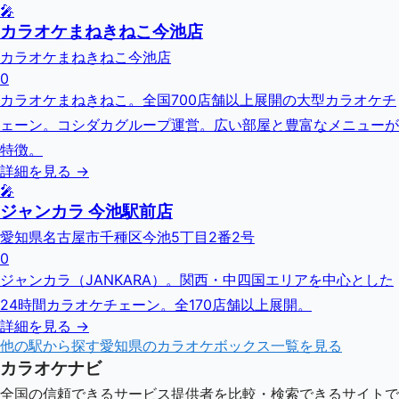
🎤
カラオケまねきねこ今池店
カラオケまねきねこ今池店
0
カラオケまねきねこ。全国700店舗以上展開の大型カラオケチ
ェーン。コシダカグループ運営。広い部屋と豊富なメニューが
特徴。
詳細を見る →
🎤
ジャンカラ 今池駅前店
愛知県名古屋市千種区今池5丁目2番2号
0
ジャンカラ（JANKARA）。関西・中四国エリアを中心とした
24時間カラオケチェーン。全170店舗以上展開。
詳細を見る →
他の駅から探す
愛知県
のカラオケボックス一覧を見る
カラオケナビ
全国の信頼できるサービス提供者を比較・検索できるサイトで