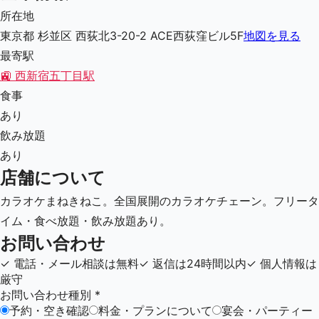
所在地
東京都 杉並区 西荻北3-20-2 ACE西荻窪ビル5F
地図を見る
最寄駅
🚉
西新宿五丁目駅
食事
あり
飲み放題
あり
店舗について
カラオケまねきねこ。全国展開のカラオケチェーン。フリータ
イム・食べ放題・飲み放題あり。
お問い合わせ
✓
電話・メール相談は無料
✓
返信は24時間以内
✓
個人情報は
厳守
お問い合わせ種別
*
予約・空き確認
料金・プランについて
宴会・パーティー