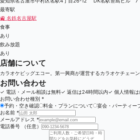
愛知県名古屋市中村区名駅4丁目26-12 DK名駅笹島ビル 7・
最寄駅
🚉
名鉄名古屋駅
食事
あり
飲み放題
あり
店舗について
カラオケビッグエコー。第一興商が運営するカラオケチェーン
お問い合わせ
✓
電話・メール相談は無料
✓
返信は24時間以内
✓
個人情報は
お問い合わせ種別
*
予約・空き確認
料金・プランについて
宴会・パーティー
お名前
*
メールアドレス
*
電話番号
（任意）