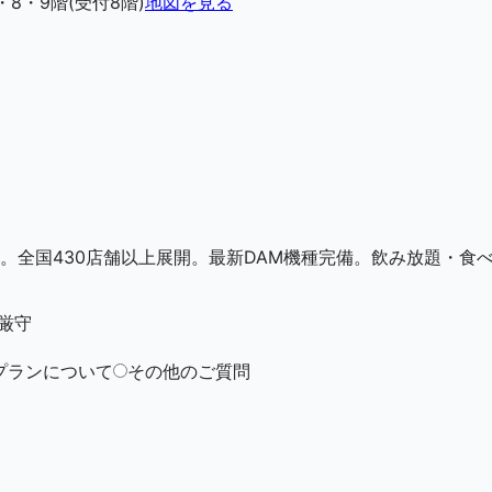
8・9階(受付8階)
地図を見る
。全国430店舗以上展開。最新DAM機種完備。飲み放題・食
厳守
プランについて
その他のご質問