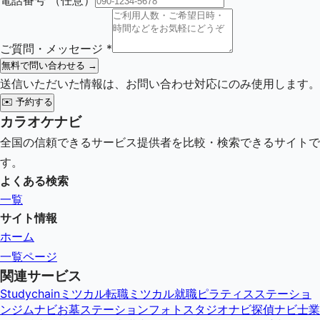
電話番号
（任意）
ご質問・メッセージ
*
無料で問い合わせる →
送信いただいた情報は、お問い合わせ対応にのみ使用します。
✉️
予約する
カラオケナビ
全国の信頼できるサービス提供者を比較・検索できるサイトで
す。
よくある検索
一覧
サイト情報
ホーム
一覧ページ
関連サービス
Studychain
ミツカル転職
ミツカル就職
ピラティスステーショ
ン
ジムナビ
お墓ステーション
フォトスタジオナビ
探偵ナビ
士業