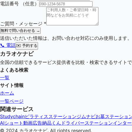
電話番号
（任意）
ご質問・メッセージ
*
無料で問い合わせる →
送信いただいた情報は、お問い合わせ対応にのみ使用します。
📞 電話
✉️
予約する
カラオケナビ
全国の信頼できるサービス提供者を比較・検索できるサイトで
よくある検索
一覧
サイト情報
ホーム
一覧ページ
関連サービス
Studychain
ピラティスステーション
ジムナビ
お墓ステーショ
AIショート動画広告納品くん
ドライバーステーション
インター
© 2024
カラオケナビ
. All rights reserved.