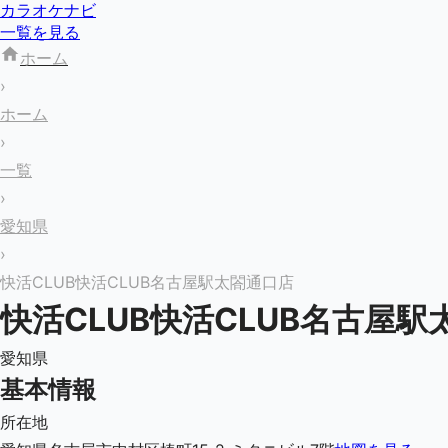
カラオケナビ
一覧を見る
ホーム
›
ホーム
›
一覧
›
愛知県
›
快活CLUB快活CLUB名古屋駅太閤通口店
快活CLUB快活CLUB名古屋駅
愛知県
基本情報
所在地