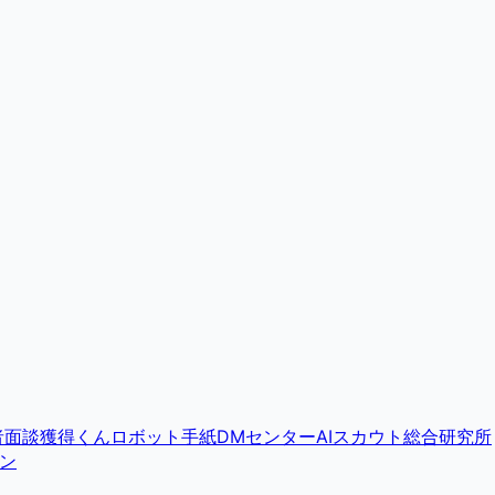
者面談獲得くん
ロボット手紙DMセンター
AIスカウト総合研究所
ン