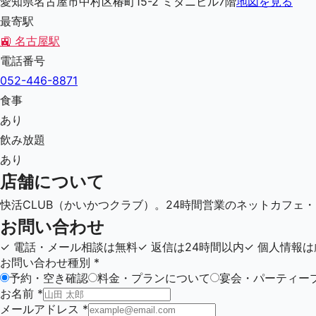
愛知県名古屋市中村区椿町15-2 ミタニビル7階
地図を見る
最寄駅
🚉
名古屋駅
電話番号
052-446-8871
食事
あり
飲み放題
あり
店舗について
快活CLUB（かいかつクラブ）。24時間営業のネットカフェ
お問い合わせ
✓
電話・メール相談は無料
✓
返信は24時間以内
✓
個人情報は
お問い合わせ種別
*
予約・空き確認
料金・プランについて
宴会・パーティー
お名前
*
メールアドレス
*