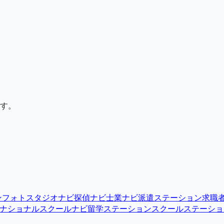
す。
ン
フォトスタジオナビ
探偵ナビ
士業ナビ
派遣ステーション
求職
ナショナルスクールナビ
留学ステーション
スクールステーショ