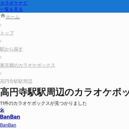
カラオケナビ
一覧を見る
ホーム
›
トップ
›
駅から探す
›
東京都のカラオケボックス
›
高円寺駅駅周辺
高円寺駅
駅周辺のカラオケボ
11
件のカラオケボックスが見つかりました
🎤
BanBan
BanBan