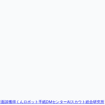
者面談獲得くん
ロボット手紙DMセンター
AIスカウト総合研究所