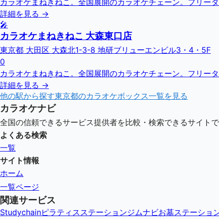
カラオケまねきねこ。全国展開のカラオケチェーン。フリータ
詳細を見る →
🎤
カラオケまねきねこ 大森東口店
東京都 大田区 大森北1-3-8 地研ブリューエンビル3・4・5F
0
カラオケまねきねこ。全国展開のカラオケチェーン。フリータ
詳細を見る →
他の駅から探す
東京都
のカラオケボックス一覧を見る
カラオケナビ
全国の信頼できるサービス提供者を比較・検索できるサイトで
よくある検索
一覧
サイト情報
ホーム
一覧ページ
関連サービス
Studychain
ピラティスステーション
ジムナビ
お墓ステーショ