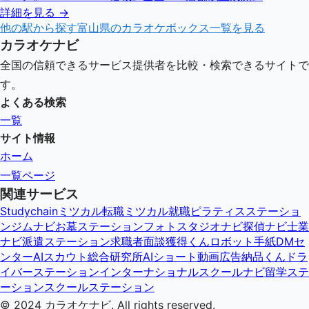
詳細を見る →
他の駅から探す
富山県
のカラオケボックス一覧を見る
カラオケナビ
全国の信頼できるサービス提供者を比較・検索できるサイトで
す。
よくある検索
一覧
サイト情報
ホーム
一覧ページ
関連サービス
Studychain
ミツカル転職
ミツカル就職
ピラティスステーショ
ン
ジムナビ
お墓ステーション
フォトスタジオナビ
探偵ナビ
士業
ナビ
派遣ステーション
求職者面談獲得くん
ロボット手紙DMセ
ンター
AIスカウト総合研究所
AIショート動画広告納品くん
ドラ
イバーステーション
インターナショナルスクールナビ
留学ステ
ーション
スクールステーション
© 2024
カラオケナビ
. All rights reserved.