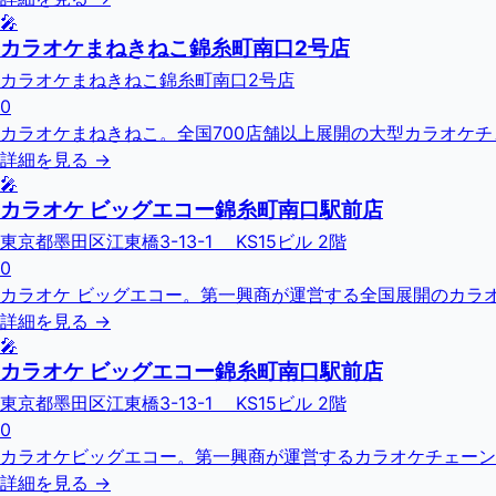
🎤
カラオケまねきねこ錦糸町南口2号店
カラオケまねきねこ錦糸町南口2号店
0
カラオケまねきねこ。全国700店舗以上展開の大型カラオケ
詳細を見る →
🎤
カラオケ ビッグエコー錦糸町南口駅前店
東京都墨田区江東橋3-13-1 KS15ビル 2階
0
カラオケ ビッグエコー。第一興商が運営する全国展開のカラオ
詳細を見る →
🎤
カラオケ ビッグエコー錦糸町南口駅前店
東京都墨田区江東橋3-13-1 KS15ビル 2階
0
カラオケビッグエコー。第一興商が運営するカラオケチェーン
詳細を見る →