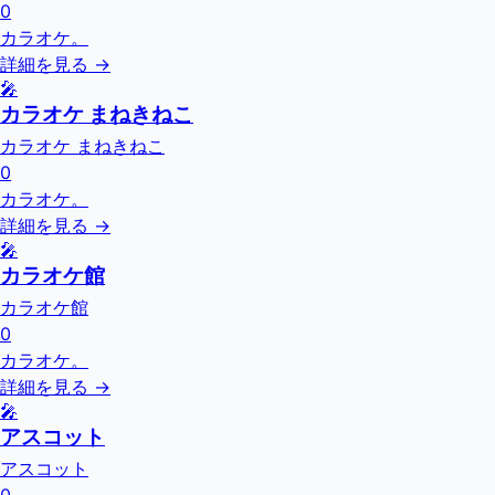
0
カラオケ。
詳細を見る →
🎤
カラオケ まねきねこ
カラオケ まねきねこ
0
カラオケ。
詳細を見る →
🎤
カラオケ館
カラオケ館
0
カラオケ。
詳細を見る →
🎤
アスコット
アスコット