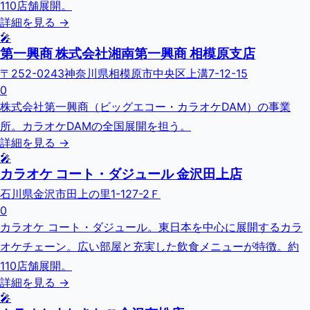
110店舗展開。
詳細を見る →
🎤
第一興商 株式会社湘南第一興商 相模原支店
〒252-0243神奈川県相模原市中央区上溝7-12-15
0
株式会社第一興商（ビッグエコー・カラオケDAM）の事業
所。カラオケDAMの全国展開を担う。
詳細を見る →
🎤
カラオケ コート・ダジュール 金沢田上店
石川県金沢市田上の里1-127-2Ｆ
0
カラオケ コート・ダジュール。東日本を中心に展開するカラ
オケチェーン。広い部屋と充実した飲食メニューが特徴。約
110店舗展開。
詳細を見る →
🎤