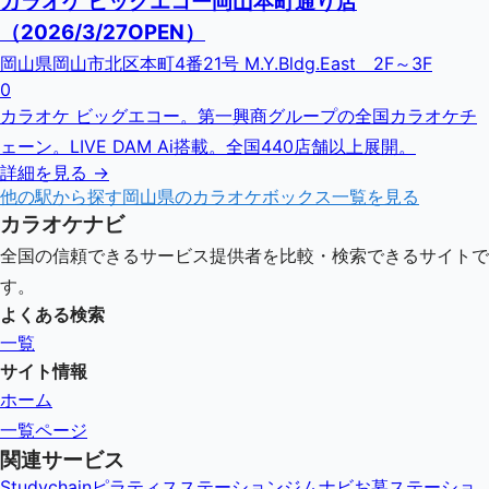
カラオケ ビッグエコー岡山本町通り店
（2026/3/27OPEN）
岡山県岡山市北区本町4番21号 M.Y.Bldg.East 2F～3F
0
カラオケ ビッグエコー。第一興商グループの全国カラオケチ
ェーン。LIVE DAM Ai搭載。全国440店舗以上展開。
詳細を見る →
他の駅から探す
岡山県
のカラオケボックス一覧を見る
カラオケナビ
全国の信頼できるサービス提供者を比較・検索できるサイトで
す。
よくある検索
一覧
サイト情報
ホーム
一覧ページ
関連サービス
Studychain
ピラティスステーション
ジムナビ
お墓ステーショ