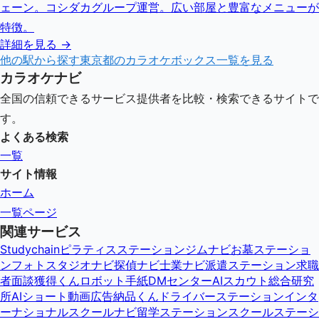
ェーン。コシダカグループ運営。広い部屋と豊富なメニューが
特徴。
詳細を見る →
他の駅から探す
東京都
のカラオケボックス一覧を見る
カラオケナビ
全国の信頼できるサービス提供者を比較・検索できるサイトで
す。
よくある検索
一覧
サイト情報
ホーム
一覧ページ
関連サービス
Studychain
ピラティスステーション
ジムナビ
お墓ステーショ
ン
フォトスタジオナビ
探偵ナビ
士業ナビ
派遣ステーション
求職
者面談獲得くん
ロボット手紙DMセンター
AIスカウト総合研究
所
AIショート動画広告納品くん
ドライバーステーション
インタ
ーナショナルスクールナビ
留学ステーション
スクールステーシ