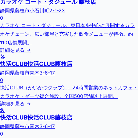
カラオケ コート・ダジュール 藤枝店
静岡県藤枝市小石川町2-1-23
0
カラオケ コート・ダジュール。東日本を中心に展開するカラ
オケチェーン。広い部屋と充実した飲食メニューが特徴。約
110店舗展開。
詳細を見る →
🎤
快活CLUB快活CLUB藤枝店
静岡県藤枝市青木3-6-17
0
快活CLUB（かいかつクラブ）。24時間営業のネットカフェ・
カラオケ・ダーツ複合施設。全国500店舗以上展開。
詳細を見る →
🎤
快活CLUB快活CLUB藤枝店
静岡県藤枝市青木3-6-17
0