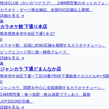
快活CLUB（かいかつクラブ）。24時間営業のネットカフェ・
カラオケ・ダーツ複合施設。全国500店舗以上展開。
詳細を見る →
🎤
カラオケ館 下通り本店
熊本県熊本市中央区下通1-8-27
0
カラオケ館。全国に約90店舗を展開するカラオケチェーン。
ビッグエコーと同じ第一興商グループ。
詳細を見る →
🎤
ジャンカラ 下通どまんなか店
熊本市中央区下通一丁目10番1号KK下通銀座クロスビル4〜5階
0
ジャンカラ。関西を中心に全国展開するカラオケチェーン。
24時間営業・食べ放題・飲み放題プランあり。最新
JOYSOUND完備。
詳細を見る →