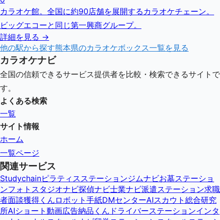
カラオケ館。全国に約90店舗を展開するカラオケチェーン。
ビッグエコーと同じ第一興商グループ。
詳細を見る →
他の駅から探す
熊本県
のカラオケボックス一覧を見る
カラオケナビ
全国の信頼できるサービス提供者を比較・検索できるサイトで
す。
よくある検索
一覧
サイト情報
ホーム
一覧ページ
関連サービス
Studychain
ピラティスステーション
ジムナビ
お墓ステーショ
ン
フォトスタジオナビ
探偵ナビ
士業ナビ
派遣ステーション
求職
者面談獲得くん
ロボット手紙DMセンター
AIスカウト総合研究
所
AIショート動画広告納品くん
ドライバーステーション
インタ