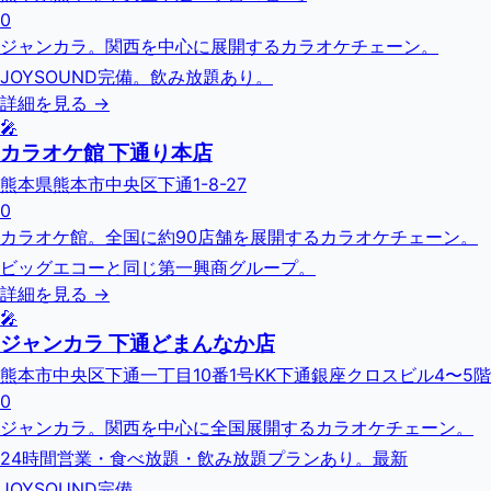
0
ジャンカラ。関西を中心に展開するカラオケチェーン。
JOYSOUND完備。飲み放題あり。
詳細を見る →
🎤
カラオケ館 下通り本店
熊本県熊本市中央区下通1-8-27
0
カラオケ館。全国に約90店舗を展開するカラオケチェーン。
ビッグエコーと同じ第一興商グループ。
詳細を見る →
🎤
ジャンカラ 下通どまんなか店
熊本市中央区下通一丁目10番1号KK下通銀座クロスビル4〜5階
0
ジャンカラ。関西を中心に全国展開するカラオケチェーン。
24時間営業・食べ放題・飲み放題プランあり。最新
JOYSOUND完備。