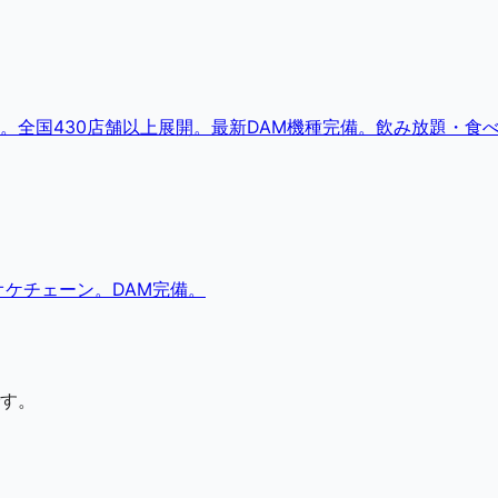
。全国430店舗以上展開。最新DAM機種完備。飲み放題・食
ケチェーン。DAM完備。
す。