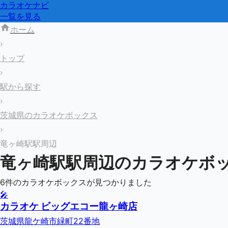
カラオケナビ
一覧を見る
ホーム
›
トップ
›
駅から探す
›
茨城県のカラオケボックス
›
竜ヶ崎駅駅周辺
竜ヶ崎駅
駅周辺のカラオケボ
6
件のカラオケボックスが見つかりました
🎤
カラオケ ビッグエコー龍ヶ崎店
茨城県龍ケ崎市緑町22番地