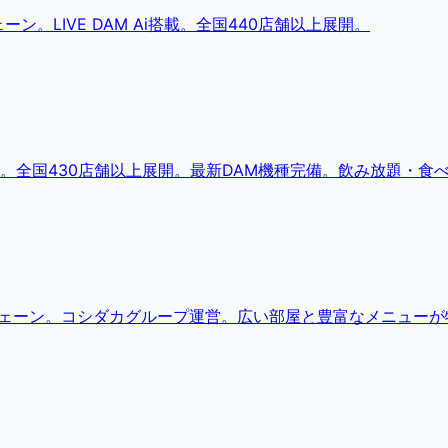
。LIVE DAM Ai搭載。全国440店舗以上展開。
。全国430店舗以上展開。最新DAM機種完備。飲み放題・食
チェーン。コシダカグループ運営。広い部屋と豊富なメニューが