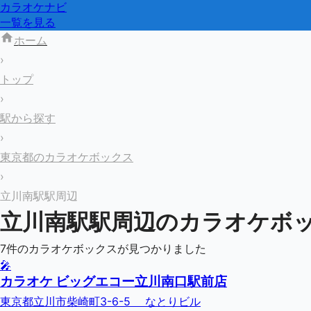
カラオケナビ
一覧を見る
ホーム
›
トップ
›
駅から探す
›
東京都のカラオケボックス
›
立川南駅駅周辺
立川南駅
駅周辺のカラオケボ
7
件のカラオケボックスが見つかりました
🎤
カラオケ ビッグエコー立川南口駅前店
東京都立川市柴崎町3-6-5 なとりビル