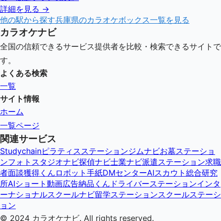
詳細を見る →
他の駅から探す
兵庫県
のカラオケボックス一覧を見る
カラオケナビ
全国の信頼できるサービス提供者を比較・検索できるサイトで
す。
よくある検索
一覧
サイト情報
ホーム
一覧ページ
関連サービス
Studychain
ピラティスステーション
ジムナビ
お墓ステーショ
ン
フォトスタジオナビ
探偵ナビ
士業ナビ
派遣ステーション
求職
者面談獲得くん
ロボット手紙DMセンター
AIスカウト総合研究
所
AIショート動画広告納品くん
ドライバーステーション
インタ
ーナショナルスクールナビ
留学ステーション
スクールステーシ
ョン
© 2024
カラオケナビ
. All rights reserved.