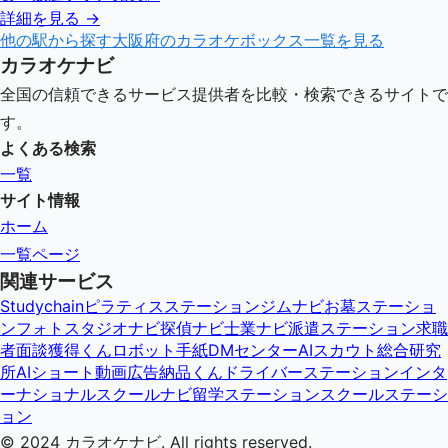
詳細を見る →
他の駅から探す
大阪府
のカラオケボックス一覧を見る
カラオケナビ
全国の信頼できるサービス提供者を比較・検索できるサイトで
す。
よくある検索
一覧
サイト情報
ホーム
一覧ページ
関連サービス
Studychain
ピラティスステーション
ジムナビ
お墓ステーショ
ン
フォトスタジオナビ
探偵ナビ
士業ナビ
派遣ステーション
求職
者面談獲得くん
ロボット手紙DMセンター
AIスカウト総合研究
所
AIショート動画広告納品くん
ドライバーステーション
インタ
ーナショナルスクールナビ
留学ステーション
スクールステーシ
ョン
© 2024
カラオケナビ
. All rights reserved.