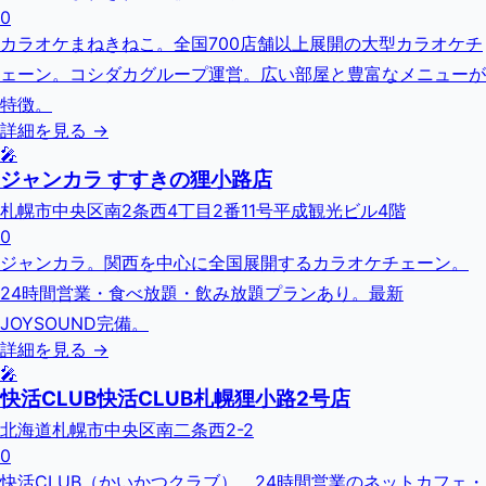
0
カラオケまねきねこ。全国700店舗以上展開の大型カラオケチ
ェーン。コシダカグループ運営。広い部屋と豊富なメニューが
特徴。
詳細を見る →
🎤
ジャンカラ すすきの狸小路店
札幌市中央区南2条西4丁目2番11号平成観光ビル4階
0
ジャンカラ。関西を中心に全国展開するカラオケチェーン。
24時間営業・食べ放題・飲み放題プランあり。最新
JOYSOUND完備。
詳細を見る →
🎤
快活CLUB快活CLUB札幌狸小路2号店
北海道札幌市中央区南二条西2-2
0
快活CLUB（かいかつクラブ）。24時間営業のネットカフェ・