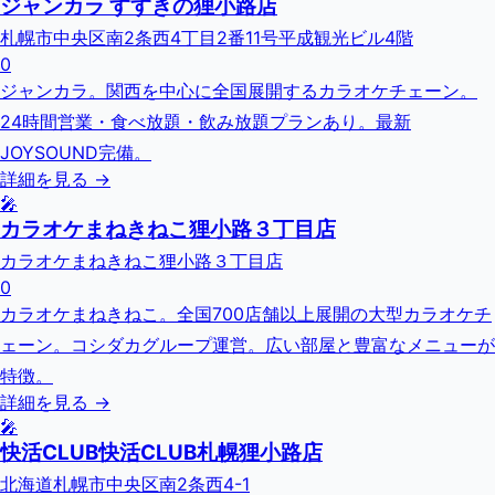
ジャンカラ すすきの狸小路店
札幌市中央区南2条西4丁目2番11号平成観光ビル4階
0
ジャンカラ。関西を中心に全国展開するカラオケチェーン。
24時間営業・食べ放題・飲み放題プランあり。最新
JOYSOUND完備。
詳細を見る →
🎤
カラオケまねきねこ狸小路３丁目店
カラオケまねきねこ狸小路３丁目店
0
カラオケまねきねこ。全国700店舗以上展開の大型カラオケチ
ェーン。コシダカグループ運営。広い部屋と豊富なメニューが
特徴。
詳細を見る →
🎤
快活CLUB快活CLUB札幌狸小路店
北海道札幌市中央区南2条西4-1