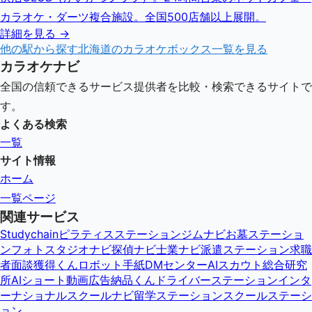
カラオケ・ダーツ複合施設。全国500店舗以上展開。
詳細を見る →
他の駅から探す
北海道
のカラオケボックス一覧を見る
カラオケナビ
全国の信頼できるサービス提供者を比較・検索できるサイトで
す。
よくある検索
一覧
サイト情報
ホーム
一覧ページ
関連サービス
Studychain
ピラティスステーション
ジムナビ
お墓ステーショ
ン
フォトスタジオナビ
探偵ナビ
士業ナビ
派遣ステーション
求職
者面談獲得くん
ロボット手紙DMセンター
AIスカウト総合研究
所
AIショート動画広告納品くん
ドライバーステーション
インタ
ーナショナルスクールナビ
留学ステーション
スクールステーシ
ョン