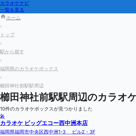
カラオケナビ
一覧を見る
ホーム
›
トップ
›
駅から探す
›
福岡県のカラオケボックス
›
櫛田神社前駅駅周辺
櫛田神社前駅
駅周辺のカラオ
10
件のカラオケボックスが見つかりました
🎤
カラオケ ビッグエコー西中洲本店
福岡県福岡市中央区西中洲1-3 ビル2・3F