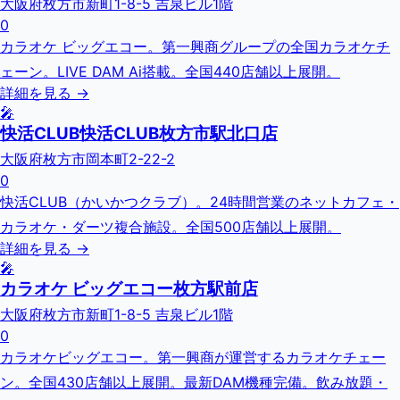
大阪府枚方市新町1-8-5 吉泉ビル1階
0
カラオケ ビッグエコー。第一興商グループの全国カラオケチ
ェーン。LIVE DAM Ai搭載。全国440店舗以上展開。
詳細を見る →
🎤
快活CLUB快活CLUB枚方市駅北口店
大阪府枚方市岡本町2-22-2
0
快活CLUB（かいかつクラブ）。24時間営業のネットカフェ・
カラオケ・ダーツ複合施設。全国500店舗以上展開。
詳細を見る →
🎤
カラオケ ビッグエコー枚方駅前店
大阪府枚方市新町1-8-5 吉泉ビル1階
0
カラオケビッグエコー。第一興商が運営するカラオケチェー
ン。全国430店舗以上展開。最新DAM機種完備。飲み放題・