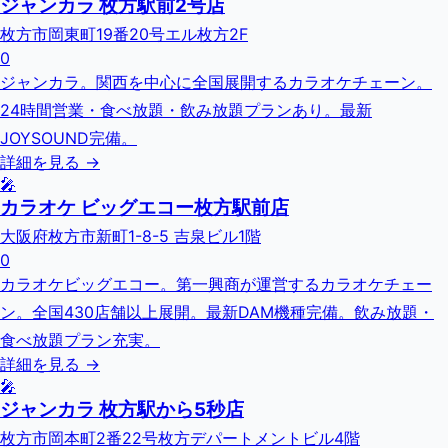
ジャンカラ 枚方駅前2号店
枚方市岡東町19番20号エル枚方2F
0
ジャンカラ。関西を中心に全国展開するカラオケチェーン。
24時間営業・食べ放題・飲み放題プランあり。最新
JOYSOUND完備。
詳細を見る →
🎤
カラオケ ビッグエコー枚方駅前店
大阪府枚方市新町1-8-5 吉泉ビル1階
0
カラオケビッグエコー。第一興商が運営するカラオケチェー
ン。全国430店舗以上展開。最新DAM機種完備。飲み放題・
食べ放題プラン充実。
詳細を見る →
🎤
ジャンカラ 枚方駅から5秒店
枚方市岡本町2番22号枚方デパートメントビル4階