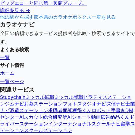
ビッグエコーと同じ第一興商グループ。
詳細を見る →
他の駅から探す
熊本県
のカラオケボックス一覧を見る
カラオケナビ
全国の信頼できるサービス提供者を比較・検索できるサイトで
す。
よくある検索
一覧
サイト情報
ホーム
一覧ページ
関連サービス
Studychain
ミツカル転職
ミツカル就職
ピラティスステーショ
ン
ジムナビ
お墓ステーション
フォトスタジオナビ
探偵ナビ
士業
ナビ
派遣ステーション
求職者面談獲得くん
ロボット手書きDM
センター
AIスカウト総合研究所
AIショート動画広告納品くん
ド
ライバーステーション
インターナショナルスクールナビ
留学ス
テーション
スクールステーション