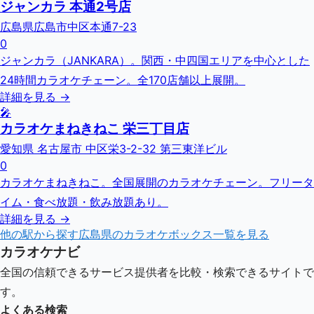
ジャンカラ 本通2号店
広島県広島市中区本通7-23
0
ジャンカラ（JANKARA）。関西・中四国エリアを中心とした
24時間カラオケチェーン。全170店舗以上展開。
詳細を見る →
🎤
カラオケまねきねこ 栄三丁目店
愛知県 名古屋市 中区栄3-2-32 第三東洋ビル
0
カラオケまねきねこ。全国展開のカラオケチェーン。フリータ
イム・食べ放題・飲み放題あり。
詳細を見る →
他の駅から探す
広島県
のカラオケボックス一覧を見る
カラオケナビ
全国の信頼できるサービス提供者を比較・検索できるサイトで
す。
よくある検索