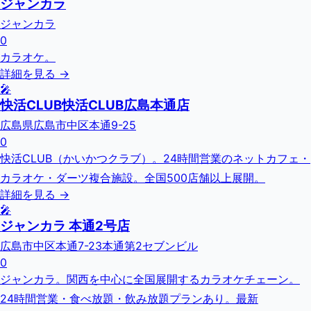
ジャンカラ
ジャンカラ
0
カラオケ。
詳細を見る →
🎤
快活CLUB快活CLUB広島本通店
広島県広島市中区本通9-25
0
快活CLUB（かいかつクラブ）。24時間営業のネットカフェ・
カラオケ・ダーツ複合施設。全国500店舗以上展開。
詳細を見る →
🎤
ジャンカラ 本通2号店
広島市中区本通7-23本通第2セブンビル
0
ジャンカラ。関西を中心に全国展開するカラオケチェーン。
24時間営業・食べ放題・飲み放題プランあり。最新