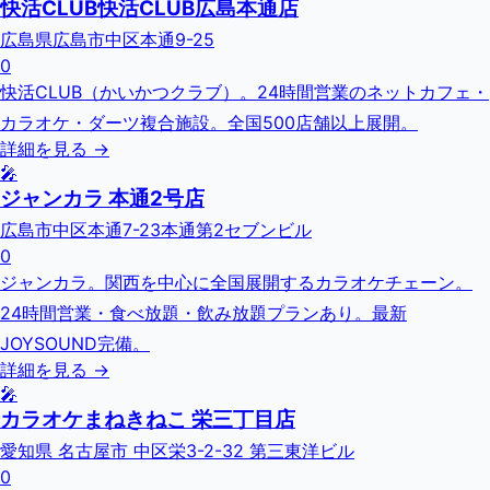
快活CLUB快活CLUB広島本通店
広島県広島市中区本通9-25
0
快活CLUB（かいかつクラブ）。24時間営業のネットカフェ・
カラオケ・ダーツ複合施設。全国500店舗以上展開。
詳細を見る →
🎤
ジャンカラ 本通2号店
広島市中区本通7-23本通第2セブンビル
0
ジャンカラ。関西を中心に全国展開するカラオケチェーン。
24時間営業・食べ放題・飲み放題プランあり。最新
JOYSOUND完備。
詳細を見る →
🎤
カラオケまねきねこ 栄三丁目店
愛知県 名古屋市 中区栄3-2-32 第三東洋ビル
0