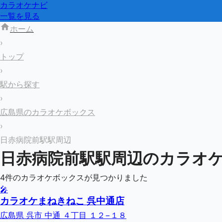
カラオケナビ
一覧を見る
ホーム
›
トップ
›
駅から探す
›
広島県のカラオケボックス
›
日赤病院前駅駅周辺
日赤病院前駅
駅周辺のカラオ
4
件のカラオケボックスが見つかりました
🎤
カラオケまねきねこ 呉中通店
広島県 呉市 中通 ４丁目 １２−１８