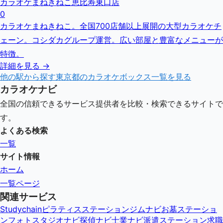
カラオケまねきねこ恵比寿東口店
0
カラオケまねきねこ。全国700店舗以上展開の大型カラオケチ
ェーン。コシダカグループ運営。広い部屋と豊富なメニューが
特徴。
詳細を見る →
他の駅から探す
東京都
のカラオケボックス一覧を見る
カラオケナビ
全国の信頼できるサービス提供者を比較・検索できるサイトで
す。
よくある検索
一覧
サイト情報
ホーム
一覧ページ
関連サービス
Studychain
ピラティスステーション
ジムナビ
お墓ステーショ
ン
フォトスタジオナビ
探偵ナビ
士業ナビ
派遣ステーション
求職