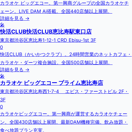
カラオケ ビッグエコー。第一興商グループの全国カラオケチ
ェーン。LIVE DAM Ai搭載。全国440店舗以上展開。
詳細を見る →
🎤
快活CLUB快活CLUB恵比寿駅東口店
東京都渋谷区恵比寿1-12-1 CRD Ebisu-1st 3F
0
快活CLUB（かいかつクラブ）。24時間営業のネットカフェ・
カラオケ・ダーツ複合施設。全国500店舗以上展開。
詳細を見る →
🎤
カラオケ ビッグエコー プライム恵比寿店
東京都渋谷区恵比寿西1-7-4 エビス・ファーストビル 2F・
3F
0
カラオケビッグエコー。第一興商が運営するカラオケチェー
ン。全国430店舗以上展開。最新DAM機種完備。飲み放題・
食べ放題プラン充実。