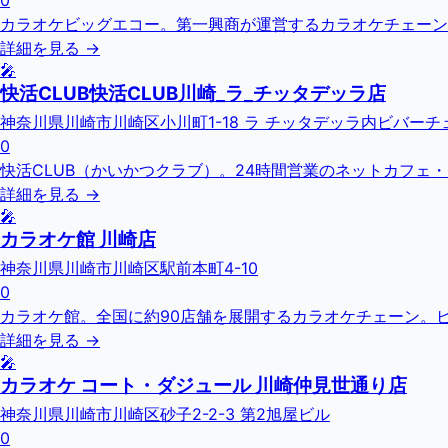
0
カラオケビッグエコー。第一興商が運営するカラオケチェーン
詳細を見る →
🎤
快活CLUB快活CLUB川崎_ラ_チッタデッラ店
神奈川県川崎市川崎区小川町1-18 ラ チッタデッラ内ビバーチェ
0
快活CLUB（かいかつクラブ）。24時間営業のネットカフェ
詳細を見る →
🎤
カラオケ館 川崎店
神奈川県川崎市川崎区駅前本町4-10
0
カラオケ館。全国に約90店舗を展開するカラオケチェーン。
詳細を見る →
🎤
カラオケ コート・ダジュール 川崎仲見世通り店
神奈川県川崎市川崎区砂子2-2-3 第2旭屋ビル
0