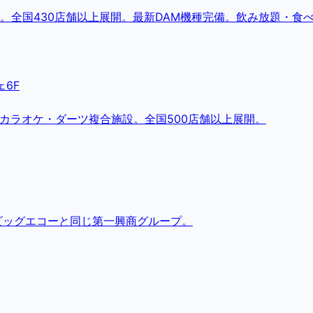
。全国430店舗以上展開。最新DAM機種完備。飲み放題・食
6F
・カラオケ・ダーツ複合施設。全国500店舗以上展開。
ビッグエコーと同じ第一興商グループ。