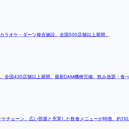
・カラオケ・ダーツ複合施設。全国500店舗以上展開。
。全国430店舗以上展開。最新DAM機種完備。飲み放題・食
ケチェーン。広い部屋と充実した飲食メニューが特徴。約110