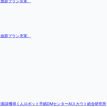
べ放題プラン充実。
べ放題プラン充実。
者面談獲得くん
ロボット手紙DMセンター
AIスカウト総合研究所