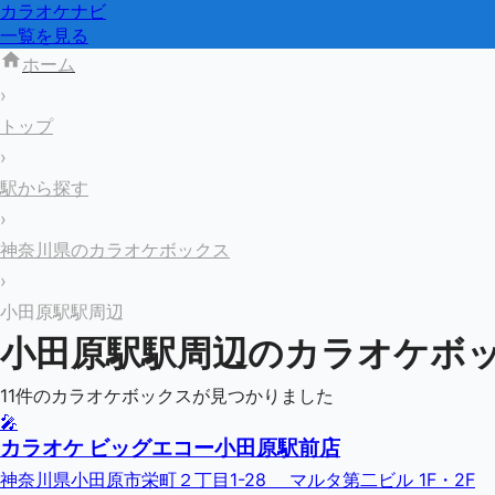
カラオケナビ
一覧を見る
ホーム
›
トップ
›
駅から探す
›
神奈川県のカラオケボックス
›
小田原駅駅周辺
小田原駅
駅周辺のカラオケボ
11
件のカラオケボックスが見つかりました
🎤
カラオケ ビッグエコー小田原駅前店
神奈川県小田原市栄町２丁目1-28 マルタ第二ビル 1F・2F