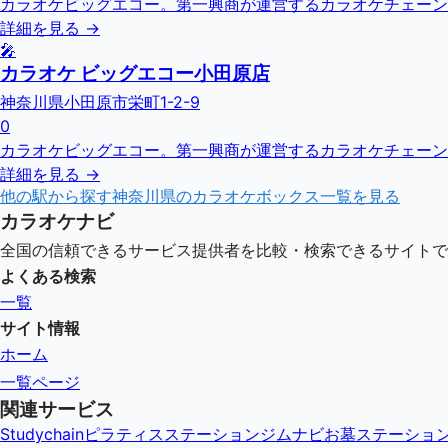
カラオケビッグエコー。第一興商が運営するカラオケチェーン
詳細を見る →
🎤
カラオケ ビッグエコー小田原店
神奈川県小田原市栄町1-2-9
0
カラオケビッグエコー。第一興商が運営するカラオケチェーン
詳細を見る →
他の駅から探す
神奈川県
のカラオケボックス一覧を見る
カラオケナビ
全国の信頼できるサービス提供者を比較・検索できるサイトで
よくある検索
一覧
サイト情報
ホーム
一覧ページ
関連サービス
Studychain
ピラティスステーション
ジムナビ
お墓ステーショ