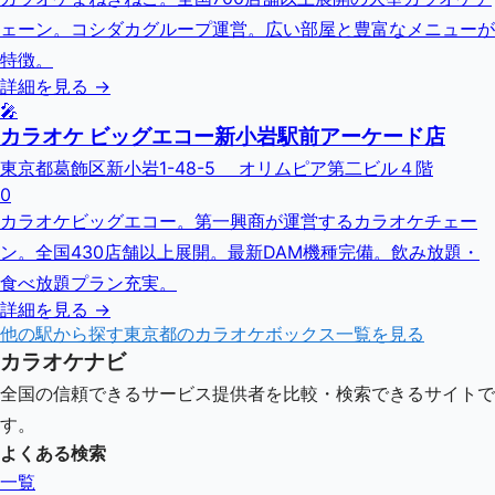
ェーン。コシダカグループ運営。広い部屋と豊富なメニューが
特徴。
詳細を見る →
🎤
カラオケ ビッグエコー新小岩駅前アーケード店
東京都葛飾区新小岩1-48-5 オリムピア第二ビル４階
0
カラオケビッグエコー。第一興商が運営するカラオケチェー
ン。全国430店舗以上展開。最新DAM機種完備。飲み放題・
食べ放題プラン充実。
詳細を見る →
他の駅から探す
東京都
のカラオケボックス一覧を見る
カラオケナビ
全国の信頼できるサービス提供者を比較・検索できるサイトで
す。
よくある検索
一覧