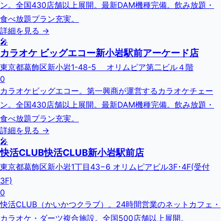
ン。全国430店舗以上展開。最新DAM機種完備。飲み放題・
食べ放題プラン充実。
詳細を見る →
🎤
カラオケ ビッグエコー新小岩駅前アーケード店
東京都葛飾区新小岩1-48-5 オリムピア第二ビル４階
0
カラオケビッグエコー。第一興商が運営するカラオケチェー
ン。全国430店舗以上展開。最新DAM機種完備。飲み放題・
食べ放題プラン充実。
詳細を見る →
🎤
快活CLUB快活CLUB新小岩駅前店
東京都葛飾区新小岩1丁目43−6 オリムピアビル3F･4F(受付
3F)
0
快活CLUB（かいかつクラブ）。24時間営業のネットカフェ・
カラオケ・ダーツ複合施設。全国500店舗以上展開。