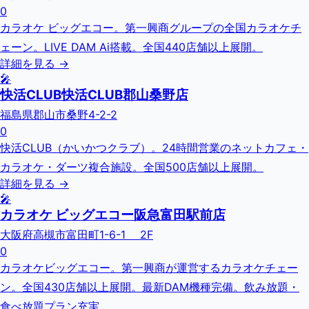
0
カラオケ ビッグエコー。第一興商グループの全国カラオケチ
ェーン。LIVE DAM Ai搭載。全国440店舗以上展開。
詳細を見る →
🎤
快活CLUB快活CLUB郡山桑野店
福島県郡山市桑野4-2-2
0
快活CLUB（かいかつクラブ）。24時間営業のネットカフェ・
カラオケ・ダーツ複合施設。全国500店舗以上展開。
詳細を見る →
🎤
カラオケ ビッグエコー阪急富田駅前店
大阪府高槻市富田町1-6-1 2F
0
カラオケビッグエコー。第一興商が運営するカラオケチェー
ン。全国430店舗以上展開。最新DAM機種完備。飲み放題・
食べ放題プラン充実。