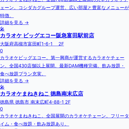
ェーン。コシダカグループ運営。広い部屋と豊富なメニューが
特徴。
詳細を見る →
🎤
カラオケ ビッグエコー阪急富田駅前店
大阪府高槻市富田町1-6-1 2F
0
カラオケビッグエコー。第一興商が運営するカラオケチェー
ン。全国430店舗以上展開。最新DAM機種完備。飲み放題・
食べ放題プラン充実。
詳細を見る →
🎤
カラオケまねきねこ 徳島南末広店
徳島県 徳島市 南末広町4-88-1 2F
0
カラオケまねきねこ。全国展開のカラオケチェーン。フリータ
イム・食べ放題・飲み放題あり。