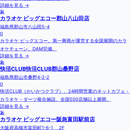
詳細を見る →
🎤
カラオケ ビッグエコー郡山八山田店
福島県郡山市八山田5-4
0
カラオケ ビッグエコー。第一興商が運営する全国展開のカラ
オケチェーン。DAM完備。
詳細を見る →
🎤
快活CLUB快活CLUB郡山桑野店
福島県郡山市桑野4-2-2
0
快活CLUB（かいかつクラブ）。24時間営業のネットカフェ・
カラオケ・ダーツ複合施設。全国500店舗以上展開。
詳細を見る →
🎤
カラオケ ビッグエコー阪急富田駅前店
大阪府高槻市富田町1-6-1 2F