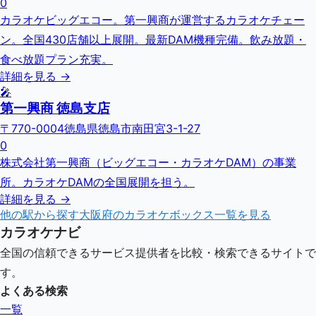
0
カラオケビッグエコー。第一興商が運営するカラオケチェー
ン。全国430店舗以上展開。最新DAM機種完備。飲み放題・
食べ放題プラン充実。
詳細を見る →
🎤
第一興商 徳島支店
〒770-0004徳島県徳島市南田宮3-1-27
0
株式会社第一興商（ビッグエコー・カラオケDAM）の事業
所。カラオケDAMの全国展開を担う。
詳細を見る →
他の駅から探す
大阪府
のカラオケボックス一覧を見る
カラオケナビ
全国の信頼できるサービス提供者を比較・検索できるサイトで
す。
よくある検索
一覧