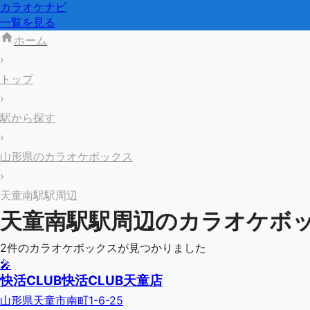
カラオケナビ
一覧を見る
ホーム
›
トップ
›
駅から探す
›
山形県のカラオケボックス
›
天童南駅駅周辺
天童南駅
駅周辺のカラオケボ
2
件のカラオケボックスが見つかりました
🎤
快活CLUB快活CLUB天童店
山形県天童市南町1-6-25