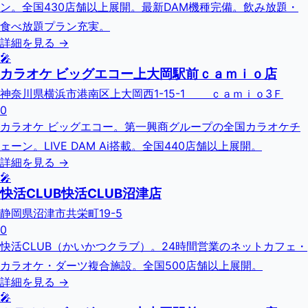
ン。全国430店舗以上展開。最新DAM機種完備。飲み放題・
食べ放題プラン充実。
詳細を見る →
🎤
カラオケ ビッグエコー上大岡駅前ｃａｍｉｏ店
神奈川県横浜市港南区上大岡西1-15-1 ｃａｍｉｏ3Ｆ
0
カラオケ ビッグエコー。第一興商グループの全国カラオケチ
ェーン。LIVE DAM Ai搭載。全国440店舗以上展開。
詳細を見る →
🎤
快活CLUB快活CLUB沼津店
静岡県沼津市共栄町19-5
0
快活CLUB（かいかつクラブ）。24時間営業のネットカフェ・
カラオケ・ダーツ複合施設。全国500店舗以上展開。
詳細を見る →
🎤