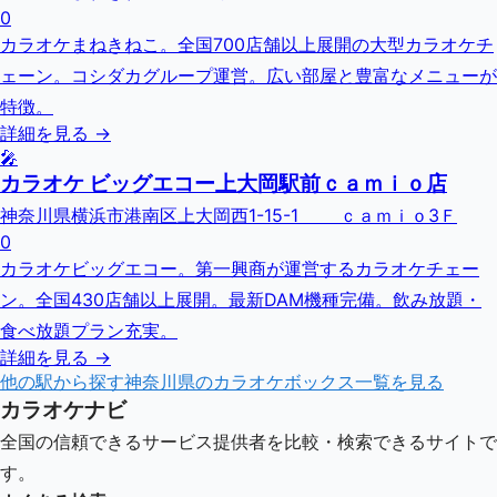
0
カラオケまねきねこ。全国700店舗以上展開の大型カラオケチ
ェーン。コシダカグループ運営。広い部屋と豊富なメニューが
特徴。
詳細を見る →
🎤
カラオケ ビッグエコー上大岡駅前ｃａｍｉｏ店
神奈川県横浜市港南区上大岡西1-15-1 ｃａｍｉｏ3Ｆ
0
カラオケビッグエコー。第一興商が運営するカラオケチェー
ン。全国430店舗以上展開。最新DAM機種完備。飲み放題・
食べ放題プラン充実。
詳細を見る →
他の駅から探す
神奈川県
のカラオケボックス一覧を見る
カラオケナビ
全国の信頼できるサービス提供者を比較・検索できるサイトで
す。