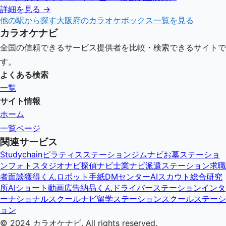
詳細を見る →
他の駅から探す
大阪府
のカラオケボックス一覧を見る
カラオケナビ
全国の信頼できるサービス提供者を比較・検索できるサイトで
す。
よくある検索
一覧
サイト情報
ホーム
一覧ページ
関連サービス
Studychain
ピラティスステーション
ジムナビ
お墓ステーショ
ン
フォトスタジオナビ
探偵ナビ
士業ナビ
派遣ステーション
求職
者面談獲得くん
ロボット手紙DMセンター
AIスカウト総合研究
所
AIショート動画広告納品くん
ドライバーステーション
インタ
ーナショナルスクールナビ
留学ステーション
スクールステーシ
ョン
© 2024
カラオケナビ
. All rights reserved.