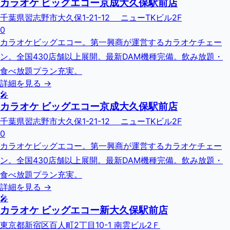
カラオケ ビッグエコー京成大久保駅前店
千葉県習志野市大久保1-21-12 ニューTKビル2F
0
カラオケビッグエコー。第一興商が運営するカラオケチェー
ン。全国430店舗以上展開。最新DAM機種完備。飲み放題・
食べ放題プラン充実。
詳細を見る →
🎤
カラオケ ビッグエコー京成大久保駅前店
千葉県習志野市大久保1-21-12 ニューTKビル2F
0
カラオケビッグエコー。第一興商が運営するカラオケチェー
ン。全国430店舗以上展開。最新DAM機種完備。飲み放題・
食べ放題プラン充実。
詳細を見る →
🎤
カラオケ ビッグエコー新大久保駅前店
東京都新宿区百人町2丁目10-1 南雲ビル2Ｆ