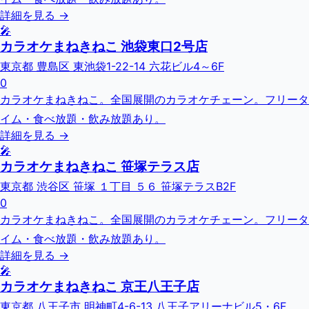
詳細を見る →
🎤
カラオケまねきねこ 池袋東口2号店
東京都 豊島区 東池袋1-22-14 六花ビル4～6F
0
カラオケまねきねこ。全国展開のカラオケチェーン。フリータ
イム・食べ放題・飲み放題あり。
詳細を見る →
🎤
カラオケまねきねこ 笹塚テラス店
東京都 渋谷区 笹塚 １丁目 ５６ 笹塚テラスB2F
0
カラオケまねきねこ。全国展開のカラオケチェーン。フリータ
イム・食べ放題・飲み放題あり。
詳細を見る →
🎤
カラオケまねきねこ 京王八王子店
東京都 八王子市 明神町4-6-13 八王子アリーナビル5・6F