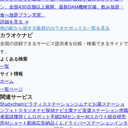
ン。全国430店舗以上展開。最新DAM機種完備。飲み放題・
食べ放題プラン充実。
詳細を見る →
他の駅から探す
大阪府
のカラオケボックス一覧を見る
カラオケナビ
全国の信頼できるサービス提供者を比較・検索できるサイトで
す。
よくある検索
一覧
サイト情報
ホーム
一覧ページ
関連サービス
Studychain
ピラティスステーション
ジムナビ
お墓ステーショ
ン
フォトスタジオナビ
探偵ナビ
士業ナビ
派遣ステーション
求職
者面談獲得くん
ロボット手紙DMセンター
AIスカウト総合研究
所
AIショート動画広告納品くん
ドライバーステーション
インタ