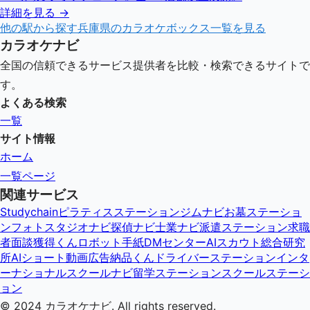
詳細を見る →
他の駅から探す
兵庫県
のカラオケボックス一覧を見る
カラオケナビ
全国の信頼できるサービス提供者を比較・検索できるサイトで
す。
よくある検索
一覧
サイト情報
ホーム
一覧ページ
関連サービス
Studychain
ピラティスステーション
ジムナビ
お墓ステーショ
ン
フォトスタジオナビ
探偵ナビ
士業ナビ
派遣ステーション
求職
者面談獲得くん
ロボット手紙DMセンター
AIスカウト総合研究
所
AIショート動画広告納品くん
ドライバーステーション
インタ
ーナショナルスクールナビ
留学ステーション
スクールステーシ
ョン
© 2024
カラオケナビ
. All rights reserved.