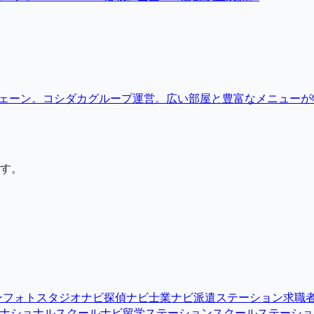
チェーン。コシダカグループ運営。広い部屋と豊富なメニューが
す。
ン
フォトスタジオナビ
探偵ナビ
士業ナビ
派遣ステーション
求職
ナショナルスクールナビ
留学ステーション
スクールステーショ