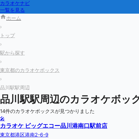
カラオケナビ
一覧を見る
ホーム
›
トップ
›
駅から探す
›
東京都のカラオケボックス
›
品川駅駅周辺
品川駅
駅周辺のカラオケボッ
14
件のカラオケボックスが見つかりました
🎤
カラオケ ビッグエコー品川港南口駅前店
東京都港区港南2-6-9