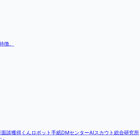
特徴。
者面談獲得くん
ロボット手紙DMセンター
AIスカウト総合研究所
ン