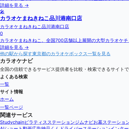
詳細を見る →
🎤
カラオケまねきねこ品川港南口店
カラオケまねきねこ品川港南口店
0
カラオケまねきねこ。全国700店舗以上展開の大型カラオケ
詳細を見る →
他の駅から探す
東京都
のカラオケボックス一覧を見る
カラオケナビ
全国の信頼できるサービス提供者を比較・検索できるサイトで
よくある検索
一覧
サイト情報
ホーム
一覧ページ
関連サービス
Studychain
ピラティスステーション
ジムナビ
お墓ステーショ
AIショート動画広告納品くん
ドライバーステーション
インター