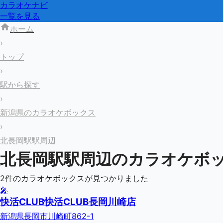
カラオケナビ
一覧を見る
ホーム
›
トップ
›
駅から探す
›
新潟県のカラオケボックス
›
北長岡駅駅周辺
北長岡駅
駅周辺のカラオケボ
2
件のカラオケボックスが見つかりました
🎤
快活CLUB快活CLUB長岡川崎店
新潟県長岡市川崎町862-1