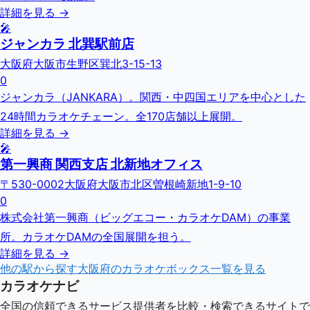
詳細を見る →
🎤
ジャンカラ 北巽駅前店
大阪府大阪市生野区巽北3-15-13
0
ジャンカラ（JANKARA）。関西・中四国エリアを中心とした
24時間カラオケチェーン。全170店舗以上展開。
詳細を見る →
🎤
第一興商 関西支店 北新地オフィス
〒530-0002大阪府大阪市北区曽根崎新地1-9-10
0
株式会社第一興商（ビッグエコー・カラオケDAM）の事業
所。カラオケDAMの全国展開を担う。
詳細を見る →
他の駅から探す
大阪府
のカラオケボックス一覧を見る
カラオケナビ
全国の信頼できるサービス提供者を比較・検索できるサイトで