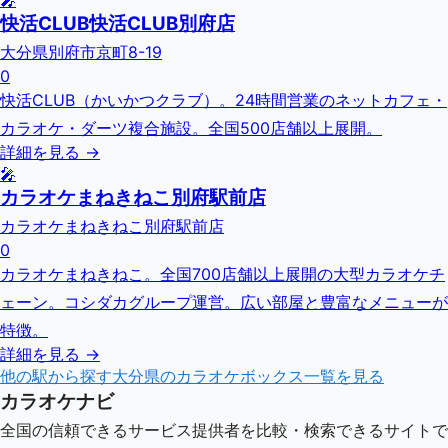
🎤
快活CLUB快活CLUB別府店
大分県別府市京町8-19
0
快活CLUB（かいかつクラブ）。24時間営業のネットカフェ・
カラオケ・ダーツ複合施設。全国500店舗以上展開。
詳細を見る →
🎤
カラオケまねきねこ別府駅前店
カラオケまねきねこ別府駅前店
0
カラオケまねきねこ。全国700店舗以上展開の大型カラオケチ
ェーン。コシダカグループ運営。広い部屋と豊富なメニューが
特徴。
詳細を見る →
他の駅から探す
大分県
のカラオケボックス一覧を見る
カラオケナビ
全国の信頼できるサービス提供者を比較・検索できるサイトで