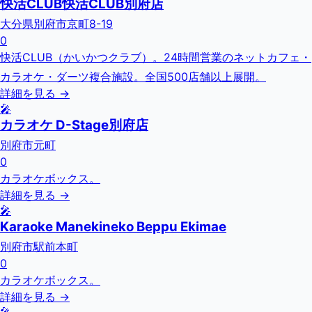
快活CLUB快活CLUB別府店
大分県別府市京町8-19
0
快活CLUB（かいかつクラブ）。24時間営業のネットカフェ・
カラオケ・ダーツ複合施設。全国500店舗以上展開。
詳細を見る →
🎤
カラオケ D-Stage別府店
別府市元町
0
カラオケボックス。
詳細を見る →
🎤
Karaoke Manekineko Beppu Ekimae
別府市駅前本町
0
カラオケボックス。
詳細を見る →