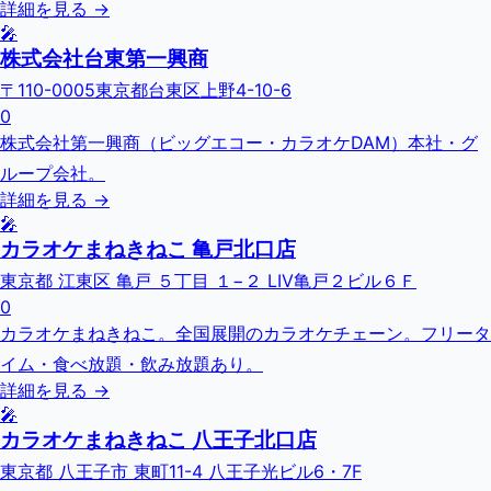
詳細を見る →
🎤
株式会社台東第一興商
〒110-0005東京都台東区上野4-10-6
0
株式会社第一興商（ビッグエコー・カラオケDAM）本社・グ
ループ会社。
詳細を見る →
🎤
カラオケまねきねこ 亀戸北口店
東京都 江東区 亀戸 ５丁目 １−２ LIV亀戸２ビル６Ｆ
0
カラオケまねきねこ。全国展開のカラオケチェーン。フリータ
イム・食べ放題・飲み放題あり。
詳細を見る →
🎤
カラオケまねきねこ 八王子北口店
東京都 八王子市 東町11-4 八王子光ビル6・7F