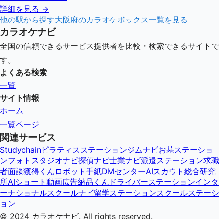
詳細を見る →
他の駅から探す
大阪府
のカラオケボックス一覧を見る
カラオケナビ
全国の信頼できるサービス提供者を比較・検索できるサイトで
す。
よくある検索
一覧
サイト情報
ホーム
一覧ページ
関連サービス
Studychain
ピラティスステーション
ジムナビ
お墓ステーショ
ン
フォトスタジオナビ
探偵ナビ
士業ナビ
派遣ステーション
求職
者面談獲得くん
ロボット手紙DMセンター
AIスカウト総合研究
所
AIショート動画広告納品くん
ドライバーステーション
インタ
ーナショナルスクールナビ
留学ステーション
スクールステーシ
ョン
© 2024
カラオケナビ
. All rights reserved.