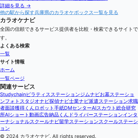
詳細を見る →
他の駅から探す
兵庫県
のカラオケボックス一覧を見る
カラオケナビ
全国の信頼できるサービス提供者を比較・検索できるサイトで
す。
よくある検索
一覧
サイト情報
ホーム
一覧ページ
関連サービス
Studychain
ピラティスステーション
ジムナビ
お墓ステーショ
ン
フォトスタジオナビ
探偵ナビ
士業ナビ
派遣ステーション
求職
者面談獲得くん
ロボット手紙DMセンター
AIスカウト総合研究
所
AIショート動画広告納品くん
ドライバーステーション
インタ
ーナショナルスクールナビ
留学ステーション
スクールステーシ
ョン
© 2024
カラオケナビ
. All rights reserved.