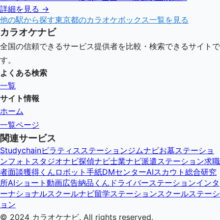
詳細を見る →
他の駅から探す
東京都
のカラオケボックス一覧を見る
カラオケナビ
全国の信頼できるサービス提供者を比較・検索できるサイトで
す。
よくある検索
一覧
サイト情報
ホーム
一覧ページ
関連サービス
Studychain
ピラティスステーション
ジムナビ
お墓ステーショ
ン
フォトスタジオナビ
探偵ナビ
士業ナビ
派遣ステーション
求職
者面談獲得くん
ロボット手紙DMセンター
AIスカウト総合研究
所
AIショート動画広告納品くん
ドライバーステーション
インタ
ーナショナルスクールナビ
留学ステーション
スクールステーシ
ョン
© 2024
カラオケナビ
. All rights reserved.